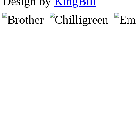
Design by
KingBill